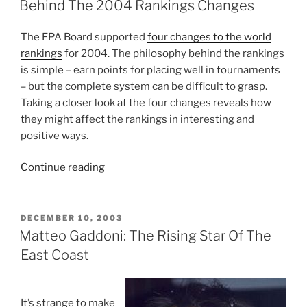
ON
Behind The 2004 Rankings Changes
The FPA Board supported
four changes to the world
rankings
for 2004. The philosophy behind the rankings
is simple – earn points for placing well in tournaments
– but the complete system can be difficult to grasp.
Taking a closer look at the four changes reveals how
they might affect the rankings in interesting and
positive ways.
Continue reading
“Behind
The
2004
Rankings
POSTED
DECEMBER 10, 2003
ON
Changes”
Matteo Gaddoni: The Rising Star Of The
East Coast
It’s strange to make