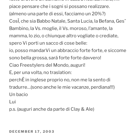
piace pensare che i sogni si possano realizzare.
(almeno una parte di essi, facciamo un 20%?)
CosÏ, che sia Babbo Natale, Santa Lucia, la Befana, Ges˘
Bambino, la Vs. moglie, il Vs. moroso, l’amante, la
mamma, lo zio, o chiunque altro vogliate o crediate,
spero Vi porti un sacco di cose belle:
io, posso mandarVi un abbraccio forte forte, e siccome
sono bella grossa, sará forte forte davvero!
Ciao Freestylers del Mondo, auguri!
E, per una volta, no traslation:
perchË in inglese proprio no, non me la sento di
tradurre…(sono anche le mie vacanze, perdiana!!!)
Un bacio
Lui
p.s. (auguri anche da parte di Clay & Ale)
POSTED
DECEMBER 17, 2003