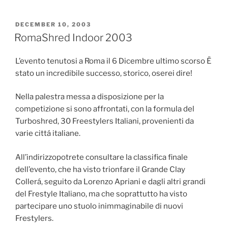
The
Rising
POSTED
DECEMBER 10, 2003
ON
Star
RomaShred Indoor 2003
Of
The
L’evento tenutosi a Roma il 6 Dicembre ultimo scorso Ë
East
stato un incredibile successo, storico, oserei dire!
Coast”
Nella palestra messa a disposizione per la
competizione si sono affrontati, con la formula del
Turboshred, 30 Freestylers Italiani, provenienti da
varie cittá italiane.
All’indirizzopotrete consultare la classifica finale
dell’evento, che ha visto trionfare il Grande Clay
Collerá, seguito da Lorenzo Apriani e dagli altri grandi
del Frestyle Italiano, ma che soprattutto ha visto
partecipare uno stuolo inimmaginabile di nuovi
Frestylers.