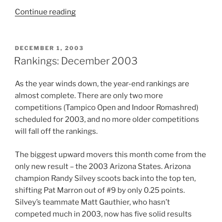
Continue reading
“Jake
Gauthier:
Ask
Your
POSTED
DECEMBER 1, 2003
ON
Older
Rankings: December 2003
Brother”
As the year winds down, the year-end rankings are
almost complete. There are only two more
competitions (Tampico Open and Indoor Romashred)
scheduled for 2003, and no more older competitions
will fall off the rankings.
The biggest upward movers this month come from the
only new result – the 2003 Arizona States. Arizona
champion Randy Silvey scoots back into the top ten,
shifting Pat Marron out of #9 by only 0.25 points.
Silvey’s teammate Matt Gauthier, who hasn’t
competed much in 2003, now has five solid results