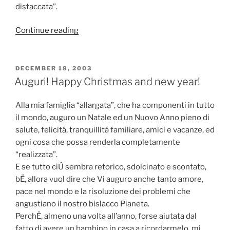
distaccata”.
Continue reading
“Clay
Collera:
Una
“Non
POSTED
DECEMBER 18, 2003
ON
Intervista”
Auguri! Happy Christmas and new year!
A
Un
Alla mia famiglia “allargata”, che ha componenti in tutto
Giocatore
il mondo, auguro un Natale ed un Nuovo Anno pieno di
Di
salute, felicitá, tranquillitá familiare, amici e vacanze, ed
Frisbee”
ogni cosa che possa renderla completamente
“realizzata”.
E se tutto ciÚ sembra retorico, sdolcinato e scontato,
bË, allora vuol dire che Vi auguro anche tanto amore,
pace nel mondo e la risoluzione dei problemi che
angustiano il nostro bislacco Pianeta.
PerchË, almeno una volta all’anno, forse aiutata dal
fatto di avere un bambino in casa a ricordarmelo, mi