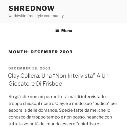
Skip
SHREDNOW
to
worldwide freestyle community
content
Menu
MONTH:
DECEMBER 2003
POSTED
DECEMBER 18, 2003
ON
Clay Collera: Una “Non Intervista” A Un
Giocatore Di Frisbee
So giá che non mi permetterá mai di intervistarlo:
troppo chiuso, il nostro Clay, e a modo suo “pudico” per
esporsi a delle domande. Specie fatte da me, che lo
conosco da troppo tempo e non posso, neanche con
tutta la volontá del mondo essere “obiettiva e