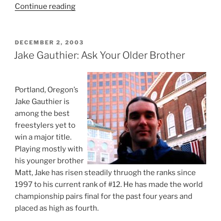
Continue reading
“Jam
Site
Photos”
POSTED
DECEMBER 2, 2003
ON
Jake Gauthier: Ask Your Older Brother
Portland, Oregon’s
Jake Gauthier is
among the best
freestylers yet to
win a major title.
Playing mostly with
his younger brother
Matt, Jake has risen steadily thruogh the ranks since
1997 to his current rank of #12. He has made the world
championship pairs final for the past four years and
placed as high as fourth.