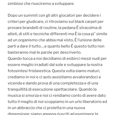
simbiosi che riusciremo a sviluppare.
Dopo un summit con gli altri giocatori per decidere i
criteri per giudicare, ci ritroviamo sul black carpet per
provare brandelli di routine, la pedana Ë stracolma di
atleti, di stili e tecniche differenti ma Ë la cosa pi˘ simile
ad un organismo che abbia mai visto, Ë l’unione delle
parti a dare il tutto….e quanto bello Ë questo tutto non
basteranno mai le parole per descriverlo.
Quando tocca a noi decidiamo di esibirci mezzi nudi per
essere meglio irradiati dal sole e sviluppare la nostra
fotosintesi frisbeestica. Questa volta siamo maturi,
crediamo in noi e ci auto assistiamo avvalorandoci a
vicenda e dando prova di una completezza e di una
tranquillitá di esecuzione spettacolare. Quando la
musica si smorza e noi ci rendiamo conto di avere dato
tutto il meglio di noi scoppiamo in un urlo liberatorio ed
in un abbraccio che ci proietta in una nuova
dimensione: siamo appena riusciti ad esprimere la