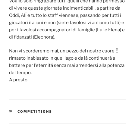
Voglio solo ringraziare tutti quelli che hanno permesso
di vivere queste giornate indimenticabili, a partire da
Oddi, AlÏ e tutto lo staff viennese, passando per tutti i
giocatori italiani e non (siete favolosi vi amiamo tutti) e
per i favolosi accompagnatori di famiglie (Lui e Elena) e
di fidanzati (Eleonora).
Non vi scorderemo mai, un pezzo del nostro cuore Ë
rimasto inabissato in quel lago e da lá continuerá a
battere per l’eternitá senza mai arrendersi alla potenza
del tempo.
A presto
CATEGORIES
COMPETITIONS