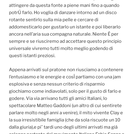
attingere da questa fonte a piene mani fino a quando
potrÚ farlo. Ho voglia di danzare intorno ad un disco
rotante sentirlo sulla mia pelle e cercare di
addomesticarlo per gustarlo un istante e poi liberarlo
ancora nell’aria sua compagna naturale. Niente Ë per
sempre e se riusciremo ad accettare questo principio
universale vivremo tutti molto meglio godendo di
questi istanti preziosi.
Appena arrivati sul pratone non riusciamo a contenere
l’entusiasmo e le energie e cosÏ partiamo con una jam
esplosiva e senza nessun criterio di risparmio
giochiamo come indiavolati, solo per il gusto di farlo e
godere. Via via arrivano tutti gli amici Italiani, lo
spettacolare Matteo Gaddoni (un altro di cui sentirete
parlare molto negli anni a venire), il mito vivente Clay e
la sua irresistibile famiglia (che da sola riscuote un 10
dalla giuria),e pi˘ tardi uno degli ultimi arrivati ma giá