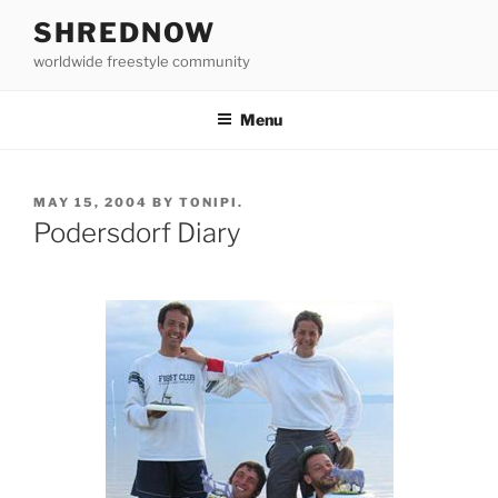
Skip
SHREDNOW
to
worldwide freestyle community
content
Menu
POSTED
MAY 15, 2004
BY
TONIPI.
ON
Podersdorf Diary