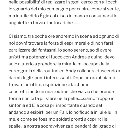
nella possibilitá di realizzare i sogni, cerco con gli occhi
lo sguardo del mio compagno per capire come si sente,
ma inutile dirlo Ë gia col disco in mano a consumarsi le
unghiette a forza di autocariche…….
Ci siamo, tra poche ore andremo in scena ed ognuno di
noi dovrá trovare la forza di esprimersi e di non farsi
paralizzare dai fantasmi. Io sono sereno, so di avere
un’ottima potenza di fuoco con Andrea e quindi devo
solo aiutarlo a prendere la mira. Io mi occupo della
coreografia della routine ed Andy collabora riuscendo a
darmi degli spunti interessanti. Dopo un’ora abbiamo
trovato un’ottima ispirazione e la stiamo
concretizzando in una routine che via via che prende
forma non ci fa pi˘ stare nella pelle…..siamo troppo in
sintonia ed Ë la cosa pi˘ importante quando sati
andando a esibirti per un Pair. Io ho fiducia in lui e lui in
me, e come se fossimo soldati pronti a coprirci le
spalle, la nostra sopravvivenza dipenderá dal grado di