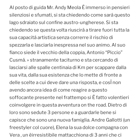
Al posto di guida Mr. Andy Meola Ë immerso in pensieri
silenziosi e sfumati, si sta chiedendo come sará questo
lago sdraiato sul confine austro-ungherese. Si sta
chiedendo se questa volta riuscirá a tirare fuori tutta la
sua capacitá artistica senza correrre il rischio di
spezzarla e lasciarla inespressa nel suo animo. Al suo
fianco siede il vecchio della coppia, Antonio “Piccio”
Cusmá. » stranamente taciturno e sta cercando di
lasciarsi alle spalle centinaia di Km per scappare dalla
sua vita, dalla sua esistenza che lo mette di fronte a
delle scelte a cui deve dare una risposta, e cosÏ non
avendo ancora idea di come reagire a questo
soffocante presente nel frattempo si Ë fatto volentieri
coinvolgere in questa avventura on the road. Dietro di
loro sono sedute 3 persone e a guardarle bene si
capisce che sono una nuova famiglia. Andre Gallotti (un
freestyler col cuore), Elena la sua dolce compagna con
Vera , un ëirresistibile mattacchiona di 3 anni che ci