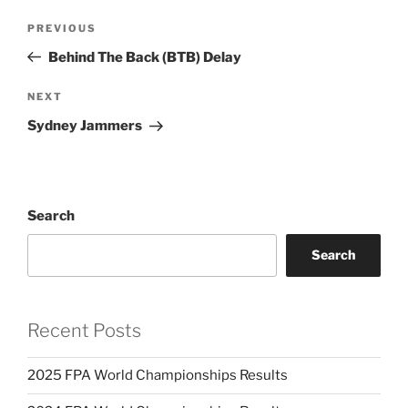
Post
PREVIOUS
Previous
navigation
Post
Behind The Back (BTB) Delay
NEXT
Next
Post
Sydney Jammers
Search
Search
Recent Posts
2025 FPA World Championships Results