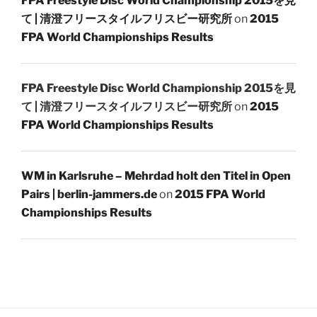
FPA Freestyle Disc World Championship 2015を見
て | 清澄フリースタイルフリスビー研究所
on
2015
FPA World Championships Results
FPA Freestyle Disc World Championship 2015を見
て | 清澄フリースタイルフリスビー研究所
on
2015
FPA World Championships Results
WM in Karlsruhe – Mehrdad holt den Titel in Open
Pairs | berlin-jammers.de
on
2015 FPA World
Championships Results