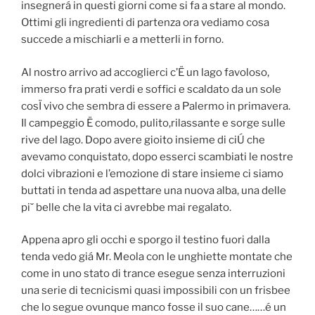
insegnerá in questi giorni come si fa a stare al mondo.
Ottimi gli ingredienti di partenza ora vediamo cosa
succede a mischiarli e a metterli in forno.
Al nostro arrivo ad accoglierci c’Ë un lago favoloso,
immerso fra prati verdi e soffici e scaldato da un sole
cosÏ vivo che sembra di essere a Palermo in primavera.
Il campeggio Ë comodo, pulito,rilassante e sorge sulle
rive del lago. Dopo avere gioito insieme di ciÚ che
avevamo conquistato, dopo esserci scambiati le nostre
dolci vibrazioni e l’emozione di stare insieme ci siamo
buttati in tenda ad aspettare una nuova alba, una delle
pi˘ belle che la vita ci avrebbe mai regalato.
Appena apro gli occhi e sporgo il testino fuori dalla
tenda vedo giá Mr. Meola con le unghiette montate che
come in uno stato di trance esegue senza interruzioni
una serie di tecnicismi quasi impossibili con un frisbee
che lo segue ovunque manco fosse il suo cane……é un