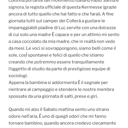
colonna portante del movimento Italiano Fabio Sanna e
signora, la regista ufficiale di questa Kermesse (grazie
ancora di tutto quello che hai fatto e che farai). A fine
giornata tutti sul camper dei Collerá a gustare le
impareggiabili piadine di Lui, servite con una dolcezza
di cui solo una madre Ë capace e per un attimo mi sento
a casa coccolato da mia madre, che in realtá non vedo
da mesi. Le voci si sovrappongono, siamo belli come il
sole, cosÏ spontanei e felici di quello che stiamo
creando che potremmo essere tranquillamente
l’oggetto di studio da parte di prestigiose equipe di
sociologi.
Appena la bambina si addormenta Ë il segnale per
rientrare al campeggio e stendere le nostre membra
spossate da una giornata di salti, prese e giri.
Quando mi alzo il Sabato mattina sento uno strano
odore nell’aria, Ë uno di quegli odori che mi fanno
tornare bambino, quando ancora credevo ciecamente