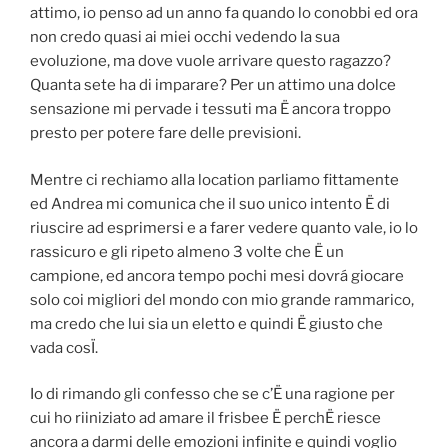
attimo, io penso ad un anno fa quando lo conobbi ed ora
non credo quasi ai miei occhi vedendo la sua
evoluzione, ma dove vuole arrivare questo ragazzo?
Quanta sete ha di imparare? Per un attimo una dolce
sensazione mi pervade i tessuti ma Ë ancora troppo
presto per potere fare delle previsioni.
Mentre ci rechiamo alla location parliamo fittamente
ed Andrea mi comunica che il suo unico intento Ë di
riuscire ad esprimersi e a farer vedere quanto vale, io lo
rassicuro e gli ripeto almeno 3 volte che Ë un
campione, ed ancora tempo pochi mesi dovrá giocare
solo coi migliori del mondo con mio grande rammarico,
ma credo che lui sia un eletto e quindi Ë giusto che
vada cosÏ.
Io di rimando gli confesso che se c’Ë una ragione per
cui ho riiniziato ad amare il frisbee Ë perchË riesce
ancora a darmi delle emozioni infinite e quindi voglio